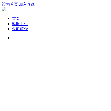
设为首页
加入收藏
首页
客服中心
公司简介