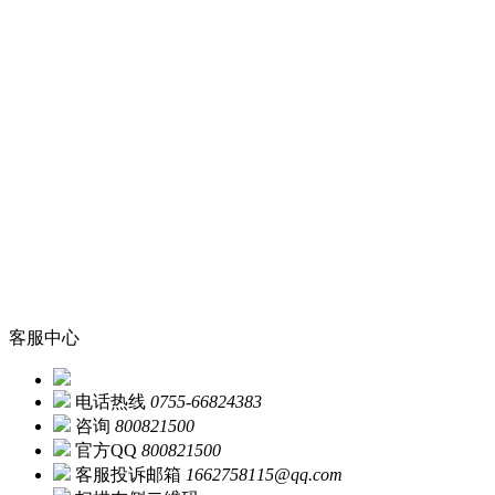
客服中心
电话热线
0755-66824383
咨询
800821500
官方QQ
800821500
客服投诉邮箱
1662758115@qq.com